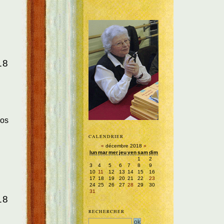
18
nos
CALENDRIER
«
décembre 2018
»
lun
mar
mer
jeu
ven
sam
dim
1
2
3
4
5
6
7
8
9
10
11
12
13
14
15
16
17
18
19
20
21
22
23
24
25
26
27
28
29
30
31
18
RECHERCHER