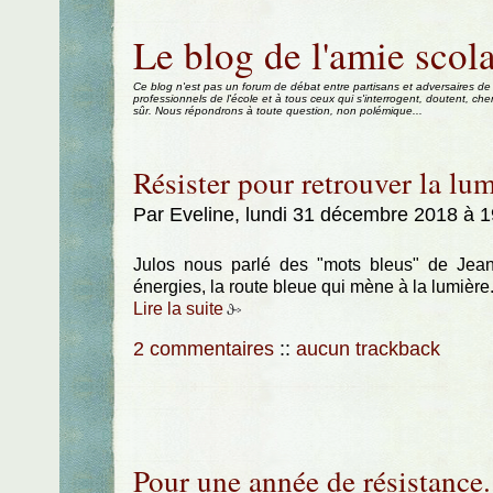
Aller au contenu
|
Aller au menu
|
Aller à la recherche
Le blog de l'amie scola
Ce blog n'est pas un forum de débat entre partisans et adversaires de
professionnels de l'école et à tous ceux qui s'interrogent, doutent, che
sûr. Nous répondrons à toute question, non polémique...
Résister pour retrouver la lum
Par Eveline, lundi 31 décembre 2018 à 
Julos nous parlé des "mots bleus" de Jean 
énergies, la route bleue qui mène à la lumière.
Lire la suite
2 commentaires
::
aucun trackback
Pour une année de résistance.