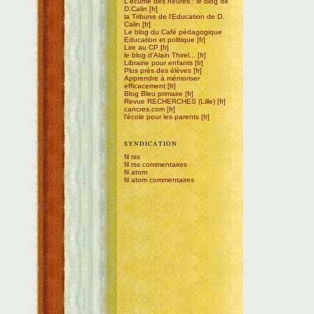
L'écume des heures : le blog de
D.Calin
la Tribune de l'Education de D.
Calin
Le blog du Café pédagogique
Education et politique
Lire au CP
le blog d'Alain Thirel...
Librairie pour enfants
Plus près des élèves
Apprendre à mémoriser
efficacement
Blog Bleu primaire
Revue RECHERCHES (Lille)
cancres.com
l'école pour les parents
SYNDICATION
fil rss
fil rss commentaires
fil atom
fil atom commentaires