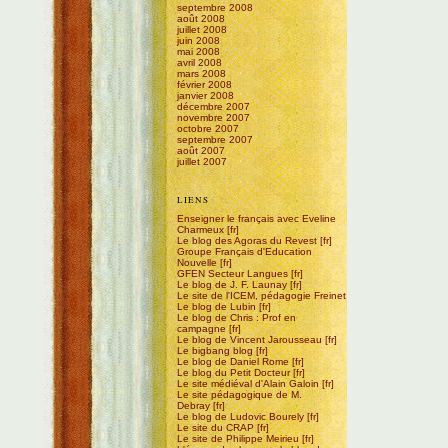
septembre 2008
août 2008
juillet 2008
juin 2008
mai 2008
avril 2008
mars 2008
février 2008
janvier 2008
décembre 2007
novembre 2007
octobre 2007
septembre 2007
août 2007
juillet 2007
LIENS
Enseigner le français avec Eveline
Charmeux
Le blog des Agoras du Revest
Groupe Français d'Education
Nouvelle
GFEN Secteur Langues
Le blog de J. F. Launay
Le site de l'ICEM, pédagogie Freinet
Le blog de Lubin
Le blog de Chris : Prof en
campagne
Le blog de Vincent Jarousseau
Le bigbang blog
Le blog de Daniel Rome
Le blog du Petit Docteur
Le site médiéval d'Alain Galoin
Le site pédagogique de M.
Debray
Le blog de Ludovic Bourely
Le site du CRAP
Le site de Philippe Meirieu