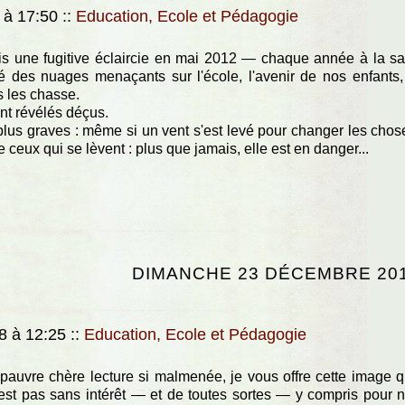
 à 17:50
::
Education, Ecole et Pédagogie
s une fugitive éclaircie en mai 2012 — chaque année à la sa
é des nuages menaçants sur l'école, l'avenir de nos enfants,
 les chasse.
nt révélés déçus.
lus graves : même si un vent s'est levé pour changer les chos
 ceux qui se lèvent : plus que jamais, elle est en danger...
DIMANCHE 23 DÉCEMBRE 20
8 à 12:25
::
Education, Ecole et Pédagogie
e pauvre chère lecture si malmenée, je vous offre cette image 
est pas sans intérêt — et de toutes sortes — y compris pour 