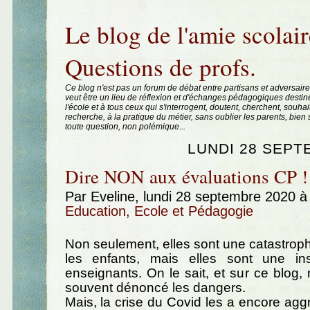
Aller au contenu
|
Aller au menu
|
Aller à la recherche
Le blog de l'amie scolair
Questions de profs.
Ce blog n'est pas un forum de débat entre partisans et adversaire
veut être un lieu de réflexion et d'échanges pédagogiques destin
l'école et à tous ceux qui s'interrogent, doutent, cherchent, souhai
recherche, à la pratique du métier, sans oublier les parents, bie
toute question, non polémique...
LUNDI 28 SEPT
Dire NON aux évaluations CP !
Par Eveline, lundi 28 septembre 2020 
Education, Ecole et Pédagogie
Non seulement, elles sont une catastrophe
les enfants, mais elles sont une in
enseignants. On le sait, et sur ce blog
souvent dénoncé les dangers.
Mais, la crise du Covid les a encore aggr