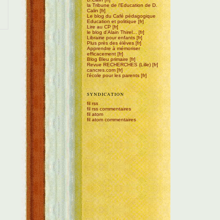
la Tribune de l'Education de D.
Calin
Le blog du Café pédagogique
Education et politique
Lire au CP
le blog d'Alain Thirel...
Librairie pour enfants
Plus près des élèves
Apprendre à mémoriser
efficacement
Blog Bleu primaire
Revue RECHERCHES (Lille)
cancres.com
l'école pour les parents
SYNDICATION
fil rss
fil rss commentaires
fil atom
fil atom commentaires