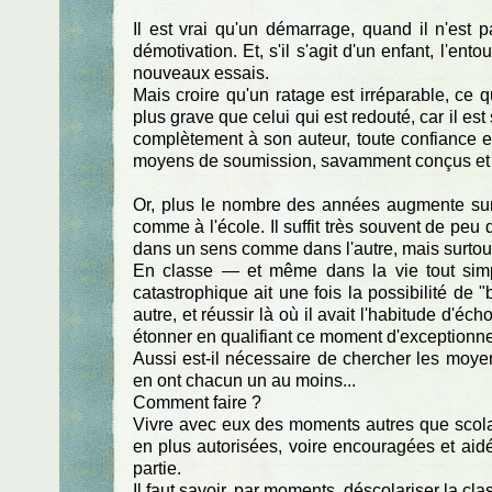
Il est vrai qu'un démarrage, quand il n'est p
démotivation. Et, s'il s'agit d'un enfant, l'en
nouveaux essais.
Mais croire qu'un ratage est irréparable, ce q
plus grave que celui qui est redouté, car il est
complètement à son auteur, toute confiance 
moyens de soumission, savamment conçus et en
Or, plus le nombre des années augmente sur 
comme à l'école. Il suffit très souvent de peu 
dans un sens comme dans l'autre, mais surtou
En classe — et même dans la vie tout simpl
catastrophique ait une fois la possibilité de "
autre, et réussir là où il avait l'habitude d'éc
étonner en qualifiant ce moment d'exceptionnel,
Aussi est-il nécessaire de chercher les moye
en ont chacun un au moins...
Comment faire ?
Vivre avec eux des moments autres que scolair
en plus autorisées, voire encouragées et aidé
partie.
Il faut savoir, par moments, déscolariser la cl