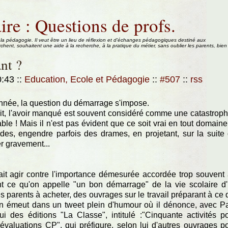
ire : Questions de profs.
 la pédagogie. Il veut être un lieu de réflexion et d'échanges pédagogiques destiné aux
rchent, souhaitent une aide à la recherche, à la pratique du métier, sans oublier les parents, bien
nt ?
0:43
::
Education, Ecole et Pédagogie
::
#507
::
rss
année, la question du démarrage s'impose.
 de fait, l'avoir manqué est souvent considéré comme une catastroph
ble ! Mais il n'est pas évident que ce soit vrai en tout domaine
udes, engendre parfois des drames, en projetant, sur la suite
r gravement...
drait agir contre l'importance démesurée accordée trop souvent
ant ce qu'on appelle "un bon démarrage" de la vie scolaire d
les parents à acheter, des ouvrages sur le travail préparant à ce 
'en émeut dans un tweet plein d'humour où il dénonce, avec P
i des éditions "La Classe", intitulé :"Cinquante activités p
évaluations CP", qui préfigure, selon lui d'autres ouvrages p