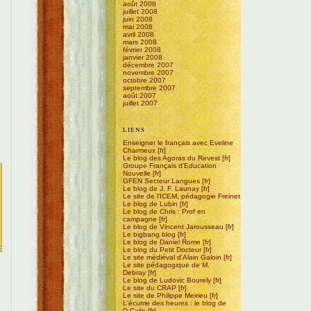
août 2008
juillet 2008
juin 2008
mai 2008
avril 2008
mars 2008
février 2008
janvier 2008
décembre 2007
novembre 2007
octobre 2007
septembre 2007
août 2007
juillet 2007
LIENS
Enseigner le français avec Eveline
Charmeux
Le blog des Agoras du Revest
Groupe Français d'Education
Nouvelle
GFEN Secteur Langues
Le blog de J. F. Launay
Le site de l'ICEM, pédagogie Freinet
Le blog de Lubin
Le blog de Chris : Prof en
campagne
Le blog de Vincent Jarousseau
Le bigbang blog
Le blog de Daniel Rome
Le blog du Petit Docteur
Le site médiéval d'Alain Galoin
Le site pédagogique de M.
Debray
Le blog de Ludovic Bourely
Le site du CRAP
Le site de Philippe Meirieu
L'écume des heures : le blog de
D.Calin