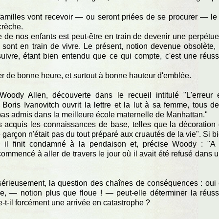
amilles vont recevoir — ou seront priées de se procurer — le 
crèche.
e de nos enfants est peut-être en train de devenir une perpétue
ls sont en train de vivre. Le présent, notion devenue obsolète,
suivre, étant bien entendu que ce qui compte, c'est une réuss
er de bonne heure, et surtout à bonne hauteur d'emblée.
oody Allen, découverte dans le recueil intitulé "L'erreur 
oris Ivanovitch ouvrit la lettre et la lut à sa femme, tous d
it pas admis dans la meilleure école maternelle de Manhattan."
pas acquis les connaissances de base, telles que la décoration
garçon n'était pas du tout préparé aux cruautés de la vie". Si b
 il finit condamné à la pendaison et, précise Woody : "A
ommencé à aller de travers le jour où il avait été refusé dans 
sérieusement, la question des chaînes de conséquences : oui
, — notion plus que floue ! — peut-elle déterminer la réuss
e-t-il forcément une arrivée en catastrophe ?