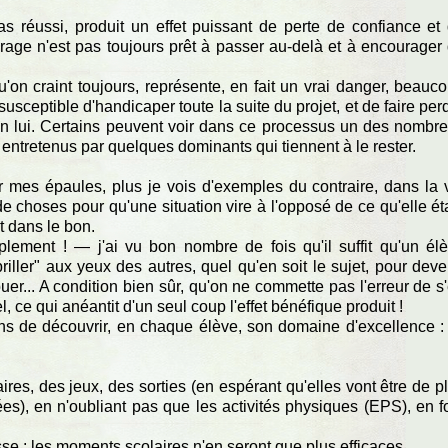
as réussi, produit un effet puissant de perte de confiance et
tourage n'est pas toujours prêt à passer au-delà et à encourager
u'on craint toujours, représente, en fait un vrai danger, beauc
 susceptible d'handicaper toute la suite du projet, et de faire per
en lui. Certains peuvent voir dans ce processus un des nombr
tretenus par quelques dominants qui tiennent à le rester.
mes épaules, plus je vois d'exemples du contraire, dans la 
de choses pour qu'une situation vire à l'opposé de ce qu'elle éta
t dans le bon.
ement ! — j'ai vu bon nombre de fois qu'il suffit qu'un él
briller" aux yeux des autres, quel qu'en soit le sujet, pour deve
houer... A condition bien sûr, qu'on ne commette pas l'erreur de s
 ce qui anéantit d'un seul coup l'effet bénéfique produit !
ns de découvrir, en chaque élève, son domaine d'excellence : 
es, des jeux, des sorties (en espérant qu'elles vont être de p
es), en n'oubliant pas que les activités physiques (EPS), en f
asse : les moments scolaires n'en seront que plus efficaces.