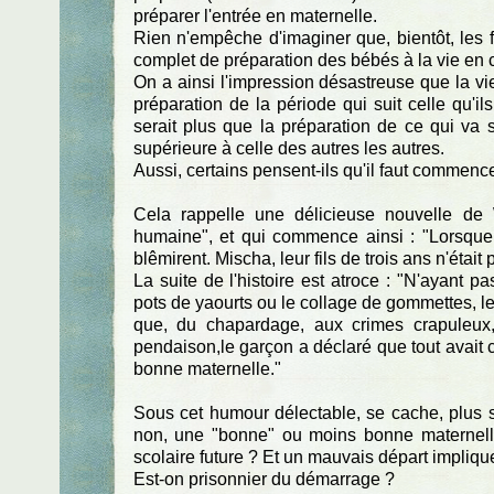
préparer l'entrée en maternelle.
Rien n'empêche d'imaginer que, bientôt, les f
complet de préparation des bébés à la vie en 
On a ainsi l'impression désastreuse que la vi
préparation de la période qui suit celle qu'i
serait plus que la préparation de ce qui va 
supérieure à celle des autres les autres.
Aussi, certains pensent-ils qu'il faut commenc
Cela rappelle une délicieuse nouvelle de W
humaine", et qui commence ainsi : "Lorsque B
blêmirent. Mischa, leur fils de trois ans n'éta
La suite de l'histoire est atroce : "N'ayant 
pots de yaourts ou le collage de gommettes, le 
que, du chapardage, aux crimes crapuleux,
pendaison,le garçon a déclaré que tout avait c
bonne maternelle."
Sous cet humour délectable, se cache, plus 
non, une "bonne" ou moins bonne maternelle
scolaire future ? Et un mauvais départ impliqu
Est-on prisonnier du démarrage ?