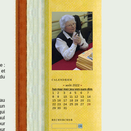
e :
 et
 du
CALENDRIER
«
août 2022
»
lun
mar
mer
jeu
ven
sam
dim
1
2
3
4
5
6
7
8
9
10
11
12
13
14
 au
15
16
17
18
19
20
21
22
23
24
25
26
27
28
'un
29
30
31
qui
aul
RECHERCHER
our
our