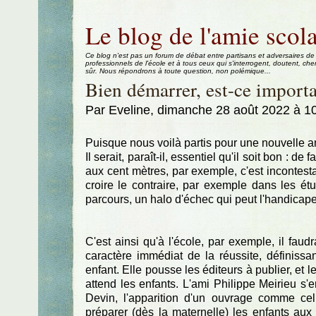
Aller au contenu
|
Aller au menu
|
Aller à la recherche
Le blog de l'amie scola
Ce blog n'est pas un forum de débat entre partisans et adversaires de
professionnels de l'école et à tous ceux qui s'interrogent, doutent, che
sûr. Nous répondrons à toute question, non polémique...
Bien démarrer, est-ce importa
Par Eveline, dimanche 28 août 2022 à 1
Puisque nous voilà partis pour une nouvelle 
Il serait, paraît-il, essentiel qu'il soit bon :
aux cent mètres, par exemple, c'est incontesta
croire le contraire, par exemple dans les ét
parcours, un halo d'échec qui peut l'handicape
C'est ainsi qu'à l'école, par exemple, il fau
caractère immédiat de la réussite, définiss
enfant. Elle pousse les éditeurs à publier, et 
attend les enfants. L'ami Philippe Meirieu s
Devin, l'apparition d'un ouvrage comme celu
préparer (dès la maternelle) les enfants aux 