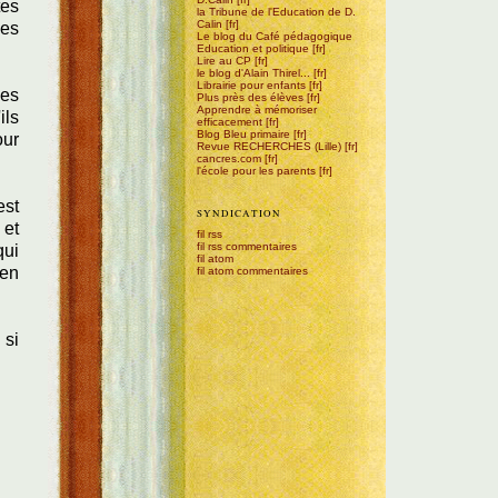
tes
la Tribune de l'Education de D.
Calin
des
Le blog du Café pédagogique
Education et politique
Lire au CP
le blog d'Alain Thirel...
Librairie pour enfants
les
Plus près des élèves
Apprendre à mémoriser
ils
efficacement
Blog Bleu primaire
our
Revue RECHERCHES (Lille)
cancres.com
l'école pour les parents
est
SYNDICATION
 et
fil rss
fil rss commentaires
qui
fil atom
 en
fil atom commentaires
 si