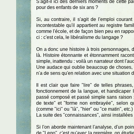
S'agit-il ici des derniers moments de cette p
pour des enfants de six ans ?
Si, au contraire, il s'agit de l'emploi coura
incontestable qu'il appartient au registre fami
comme l'école, et de façon bien peu en rappo
ci : c'est cela, le libéralisme du langage ?
On a donc une histoire à trois personnages, deux 
là. Histoire étonnante et étonnamment raco
simple, inattendu : voilà un narrateur dont l'a
Une audace qui oublie beaucoup de choses, e
n'a de sens qu'en relation avec une situation d
Il est clair que faire "lire" de telles phras
fonctionnement de la langue, et handicaper l
passé composé et passé simple sans raison ; 
de texte" et "forme non embrayée", selon qu'i
(comme "ici" ou "là", "hier" ou "ce matin", etc.)
La suite des "connaissances", ainsi installées
Si l'on aborde maintenant l'analyse, d'un poi
de "Lego", c'est qu'avec la première, on étudie