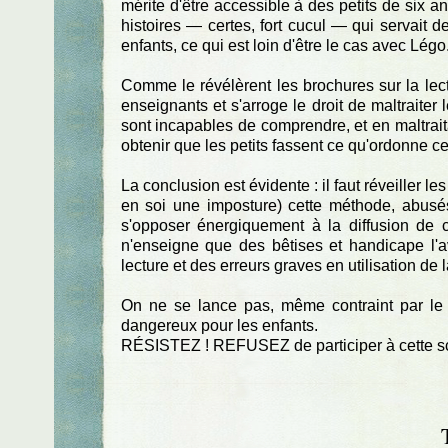
mérite d'être accessible à des petits de six an
histoires — certes, fort cucul — qui servait
enfants, ce qui est loin d'être le cas avec Légo
Comme le révélèrent les brochures sur la lect
enseignants et s'arroge le droit de maltraiter 
sont incapables de comprendre, et en maltrait
obtenir que les petits fassent ce qu'ordonne c
La conclusion est évidente : il faut réveiller le
en soi une imposture) cette méthode, abusés 
s'opposer énergiquement à la diffusion de 
n'enseigne que des bêtises et handicape l'a
lecture et des erreurs graves en utilisation de 
On ne se lance pas, même contraint par le Ch
dangereux pour les enfants.
RÉSISTEZ ! REFUSEZ de participer à cette sc