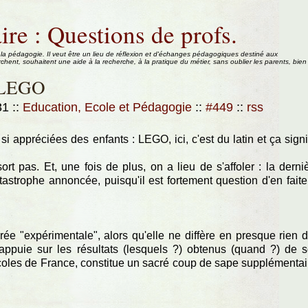
ire : Questions de profs.
 la pédagogie. Il veut être un lieu de réflexion et d'échanges pédagogiques destiné aux
rchent, souhaitent une aide à la recherche, à la pratique du métier, sans oublier les parents, bien
. LEGO
:31
::
Education, Ecole et Pédagogie
::
#449
::
rss
i appréciées des enfants : LEGO, ici, c'est du latin et ça signi
sort pas. Et, une fois de plus, on a lieu de s'affoler : la derni
tastrophe annoncée, puisqu'il est fortement question d'en faite
ée "expérimentale", alors qu'elle ne diffère en presque rien 
'appuie sur les résultats (lesquels ?) obtenus (quand ?) de 
écoles de France, constitue un sacré coup de sape supplémentai