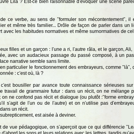
auvre Lila ? Est-ce bien raisonnable d'évoquer une scène parei
nt de ce verbe, au sens de "formuler son mécontentement", il 
lier et même très familier... Drôle de façon de parler dans un l
rt avec les habitudes normatives et même surnormatives de cel
filles et un garçon : l'une a ri, l'autre râla, et le garçon, Ali, 
ntée, avec un audacieux passage du passé composé, à un pa
udace narrative semble sans limite.
n particulier le fonctionnement des embrayeurs, comme "là", 
onnée : c'est où, là ?
es, c'est bousiller par avance toute connaissance sérieuses sur
e travail de grammaire futur : dans un récit, on ne mélange 
on ne confond pas récit et dialogue (ou plutôt :"forme embra
l s'agit de l'un ou de l'autre) et on n'utilise pas d'embraye
 dans un récit.
 subrepticement, est aisée à deviner.
nt de vue pédagogique, on s'aperçoit que ce qui différencie "Le
 d'abord les sons et leurs relations avec les lettres, tandis qu'a