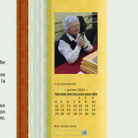
fie
ère
 la
CALENDRIER
«
janvier 2021
»
lun
mar
mer
jeu
ven
sam
dim
1
2
3
4
5
6
7
8
9
10
des
11
12
13
14
15
16
17
18
19
20
21
22
23
24
son
25
26
27
28
29
30
31
re,
RECHERCHER