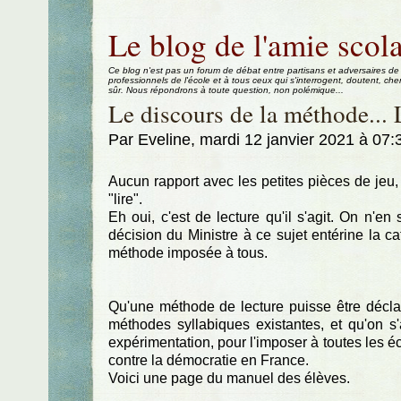
Aller au contenu
|
Aller au menu
|
Aller à la recherche
Le blog de l'amie scola
Ce blog n'est pas un forum de débat entre partisans et adversaires de
professionnels de l'école et à tous ceux qui s'interrogent, doutent, che
sûr. Nous répondrons à toute question, non polémique...
Le discours de la méthode..
Par Eveline, mardi 12 janvier 2021 à 07
Aucun rapport avec les petites pièces de jeu, s
"lire".
Eh oui, c'est de lecture qu'il s'agit. On n'en 
décision du Ministre à ce sujet entérine la ca
méthode imposée à tous.
Qu'une méthode de lecture puisse être déclar
méthodes syllabiques existantes, et qu'on s
expérimentation, pour l'imposer à toutes les 
contre la démocratie en France.
Voici une page du manuel des élèves.