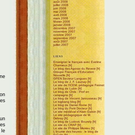
août 2008
juillet 2008
juin 2008
mai 2008
avril 2008
mars 2008
février 2008
janvier 2008
décembre 2007
novembre 2007
octobre 2007
septembre 2007
août 2007
juillet 2007
LIENS
Enseigner le français avec Eveline
Charmeux
Le blog des Agoras du Revest
Groupe Français d'Education
Nouvelle
une
GFEN Secteur Langues
Le blog de J. F. Launay
Le site de l'ICEM, pédagogie Freinet
Le blog de Lubin
Le blog de Chris : Prof en
ion
campagne
Le blog de Vincent Jarousseau
des
Le bigbang blog
Le blog de Daniel Rome
Le blog du Petit Docteur
Le site médiéval d'Alain Galoin
Le site pédagogique de M.
 un
Debray
Le blog de Ludovic Bourely
les
Le site du CRAP
Le site de Philippe Meirieu
 le
L'écume des heures : le blog de
D.Calin