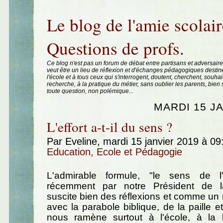
Aller au contenu
|
Aller au menu
|
Aller à la recherche
Le blog de l'amie scolair
Questions de profs.
Ce blog n'est pas un forum de débat entre partisans et adversaire
veut être un lieu de réflexion et d'échanges pédagogiques destin
l'école et à tous ceux qui s'interrogent, doutent, cherchent, souhai
recherche, à la pratique du métier, sans oublier les parents, bie
toute question, non polémique...
MARDI 15 J
L'effort a-t-il du sens ?
Par Eveline, mardi 15 janvier 2019 à 0
Education, Ecole et Pédagogie
L'admirable formule, "le sens de l'e
récemment par notre Président de l
suscite bien des réflexions et comme u
avec la parabole biblique, de la paille et
nous ramène surtout à l'école, à la 