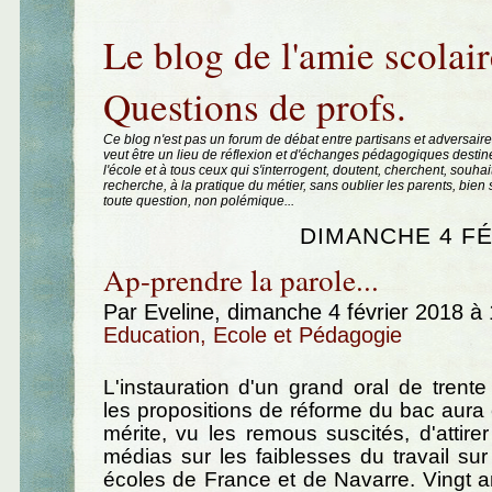
Aller au contenu
|
Aller au menu
|
Aller à la recherche
Le blog de l'amie scolair
Questions de profs.
Ce blog n'est pas un forum de débat entre partisans et adversaire
veut être un lieu de réflexion et d'échanges pédagogiques destin
l'école et à tous ceux qui s'interrogent, doutent, cherchent, souhai
recherche, à la pratique du métier, sans oublier les parents, bie
toute question, non polémique...
DIMANCHE 4 FÉ
Ap-prendre la parole...
Par Eveline, dimanche 4 février 2018 à
Education, Ecole et Pédagogie
L'instauration d'un grand oral de trent
les propositions de réforme du bac aura
mérite, vu les remous suscités, d'attirer
médias sur les faiblesses du travail sur 
écoles de France et de Navarre. Vingt a