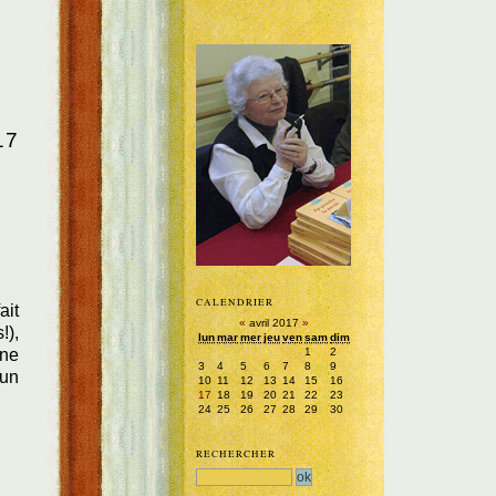
17
CALENDRIER
ait
«
avril 2017
»
!),
lun
mar
mer
jeu
ven
sam
dim
1
2
ine
3
4
5
6
7
8
9
'un
10
11
12
13
14
15
16
17
18
19
20
21
22
23
24
25
26
27
28
29
30
RECHERCHER