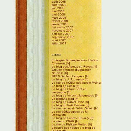
août 2008
juillet 2008
juin 2008
mai 2008
avril 2008
mars 2008
février 2008
janvier 2008
décembre 2007
novembre 2007
octobre 2007
septembre 2007
août 2007
juillet 2007
LIENS
Enseigner le français avec Eveline
Charmeux
Le blog des Agoras du Revest
Groupe Français d'Education
Nouvelle
GFEN Secteur Langues
Le blog de J. F. Launay
Le site de l'ICEM, pédagogie Freinet
Le blog de Lubin
Le blog de Chris : Prof en
campagne
Le blog de Vincent Jarousseau
Le bigbang blog
Le blog de Daniel Rome
Le blog du Petit Docteur
Le site médiéval d'Alain Galoin
Le site pédagogique de M.
Debray
Le blog de Ludovic Bourely
Le site du CRAP
Le site de Philippe Meirieu
L'écume des heures : le blog de
D.Calin