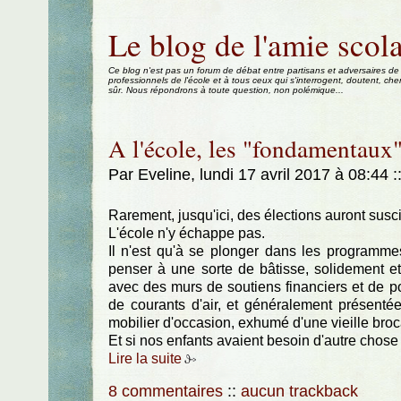
Aller au contenu
|
Aller au menu
|
Aller à la recherche
Le blog de l'amie scola
Ce blog n'est pas un forum de débat entre partisans et adversaires de
professionnels de l'école et à tous ceux qui s'interrogent, doutent, che
sûr. Nous répondrons à toute question, non polémique...
A l'école, les "fondamentaux"
Par Eveline, lundi 17 avril 2017 à 08:44
:
Rarement, jusqu'ici, des élections auront susci
L'école n'y échappe pas.
Il n'est qu'à se plonger dans les programmes 
penser à une sorte de bâtisse, solidement et 
avec des murs de soutiens financiers et de p
de courants d'air, et généralement présentée
mobilier d'occasion, exhumé d'une vieille broca
Et si nos enfants avaient besoin d'autre chose
Lire la suite
8 commentaires
::
aucun trackback