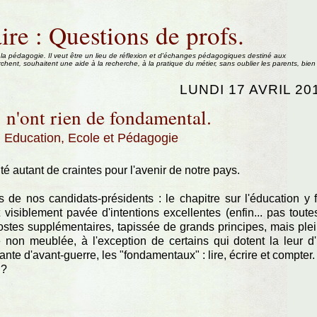
ire : Questions de profs.
 la pédagogie. Il veut être un lieu de réflexion et d'échanges pédagogiques destiné aux
rchent, souhaitent une aide à la recherche, à la pratique du métier, sans oublier les parents, bien
LUNDI 17 AVRIL 20
 n'ont rien de fondamental.
:
Education, Ecole et Pédagogie
té autant de craintes pour l'avenir de notre pays.
de nos candidats-présidents : le chapitre sur l'éducation y f
visiblement pavée d'intentions excellentes (enfin... pas toutes
ostes supplémentaires, tapissée de grands principes, mais ple
 non meublée, à l'exception de certains qui dotent la leur d
nte d'avant-guerre, les "fondamentaux" : lire, écrire et compter.
 ?