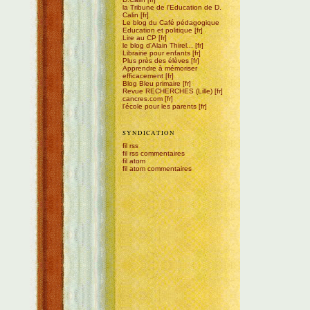
la Tribune de l'Education de D.
Calin
Le blog du Café pédagogique
Education et politique
Lire au CP
le blog d'Alain Thirel...
Librairie pour enfants
Plus près des élèves
Apprendre à mémoriser
efficacement
Blog Bleu primaire
Revue RECHERCHES (Lille)
cancres.com
l'école pour les parents
SYNDICATION
fil rss
fil rss commentaires
fil atom
fil atom commentaires