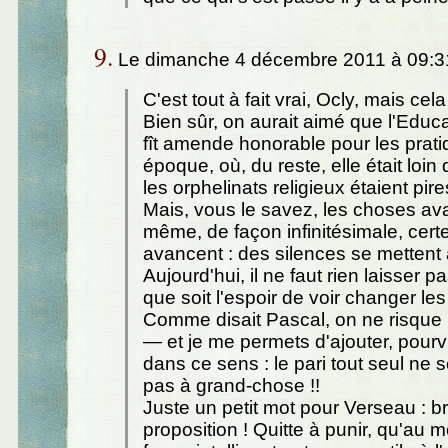
9.
Le dimanche 4 décembre 2011 à 09:3
C'est tout à fait vrai, Ocly, mais cela 
Bien sûr, on aurait aimé que l'Educ
fît amende honorable pour les prati
époque, où, du reste, elle était loin 
les orphelinats religieux étaient pire
Mais, vous le savez, les choses av
même, de façon infinitésimale, certe
avancent : des silences se mettent à
Aujourd'hui, il ne faut rien laisser p
que soit l'espoir de voir changer les
Comme disait Pascal, on ne risque r
— et je me permets d'ajouter, pour
dans ce sens : le pari tout seul ne 
pas à grand-chose !!
Juste un petit mot pour Verseau : b
proposition ! Quitte à punir, qu'au m