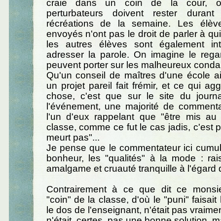
craie dans un coin de la cour, o
perturbateurs doivent rester dura
récréations de la semaine. Les élèv
envoyés n'ont pas le droit de parler à qui
les autres élèves sont également int
adresser la parole. On imagine le rega
peuvent porter sur les malheureux cond
Qu'un conseil de maîtres d'une école a
un projet pareil fait frémir, et ce qui a
chose, c'est que sur le site du journa
l'événement, une majorité de commentai
l'un d'eux rappelant que "être mis au 
classe, comme ce fut le cas jadis, c'est p
meurt pas"...
Je pense que le commentateur ici cumul
bonheur, les "qualités" à la mode : ra
amalgame et cruauté tranquille à l'égard 
Contrairement à ce que dit ce monsie
"coin" de la classe, d'où le "puni" faisait 
le dos de l'enseignant, n'était pas vraime
n'était, certes, pas une bonne solution, m