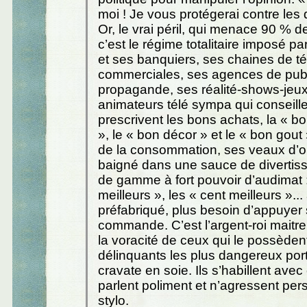
moi ! Je vous protégerai contre les 
Or, le vrai péril, qui menace 90 % d
c’est le régime totalitaire imposé pa
et ses banquiers, ses chaines de té
commerciales, ses agences de publi
propagande, ses réalité-shows-jeux
animateurs télé sympa qui conseille
prescrivent les bons achats, la « 
», le « bon décor » et le « bon gout
de la consommation, ses veaux d’or
baigné dans une sauce de diverti
de gamme à fort pouvoir d’audimat :
meilleurs », les « cent meilleurs »..
préfabriqué, plus besoin d’appuyer 
commande. C’est l’argent-roi maitr
la voracité de ceux qui le possèden
délinquants les plus dangereux por
cravate en soie. Ils s’habillent ave
parlent poliment et n’agressent pe
stylo.