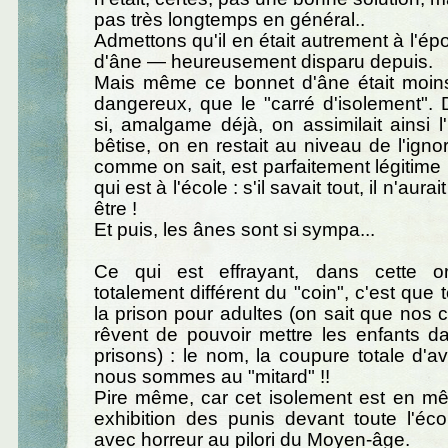
pas très longtemps en général..
Admettons qu'il en était autrement à l'é
d'âne — heureusement disparu depuis.
Mais même ce bonnet d'âne était moin
dangereux, que le "carré d'isolement".
si, amalgame déjà, on assimilait ainsi l
bêtise, on en restait au niveau de l'igno
comme on sait, est parfaitement légitime
qui est à l'école : s'il savait tout, il n'aur
être !
Et puis, les ânes sont si sympa...
Ce qui est effrayant, dans cette or
totalement différent du "coin", c'est que 
la prison pour adultes (on sait que nos c
rêvent de pouvoir mettre les enfants d
prisons) : le nom, la coupure totale d'av
nous sommes au "mitard" !!
Pire même, car cet isolement est en 
exhibition des punis devant toute l'éc
avec horreur au pilori du Moyen-âge.