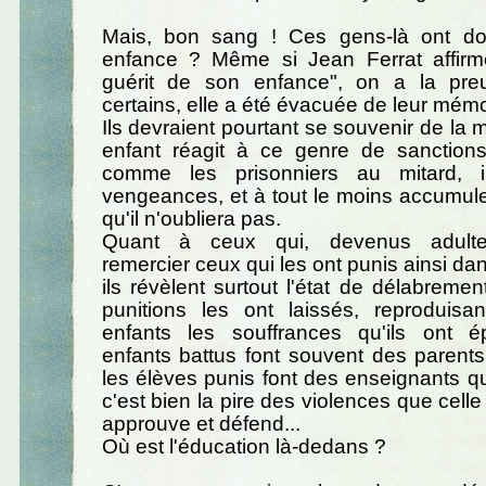
Mais, bon sang ! Ces gens-là ont do
enfance ? Même si Jean Ferrat affir
guérit de son enfance", on a la pre
certains, elle a été évacuée de leur mémoi
Ils devraient pourtant se souvenir de la 
enfant réagit à ce genre de sanction
comme les prisonniers au mitard, 
vengeances, et à tout le moins accumul
qu'il n'oubliera pas.
Quant à ceux qui, devenus adultes
remercier ceux qui les ont punis ainsi da
ils révèlent surtout l'état de délabreme
punitions les ont laissés, reproduisan
enfants les souffrances qu'ils ont 
enfants battus font souvent des parents 
les élèves punis font des enseignants qu
c'est bien la pire des violences que celle
approuve et défend...
Où est l'éducation là-dedans ?