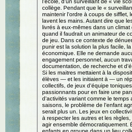
l’école, d’un surveillant de « vie scol
collège. Pendant que le « surveillan
maintenir l’ordre à coups de sifflet, 
lavent les mains. Autant dire que le
livrés à eux-mêmes dans un climat 
quand il faudrait un animateur de c
de jeu. Dans ce contexte de dénue
punir est la solution la plus facile, la
économique. Elle ne demande auc
engagement personnel, aucun trava
documentation, de recherche et d’é
Si les maitres mettaient à la disposi
élèves — et les initiaient à — un ré
collectifs, de jeux d’équipe toniques
passionnants pour en faire une pan
d’activités variant comme le temps 
saisons, le problème de l’enfant agr
serait plus un. Les jeux en collecti
à respecter les autres et les règles, 
agir ensemble démocratiquement. 
enfants en groupe dans un lieu col