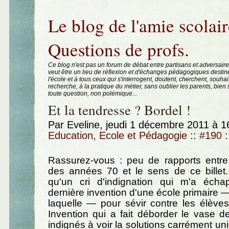
Aller au contenu
|
Aller au menu
|
Aller à la recherche
Le blog de l'amie scolair
Questions de profs.
Ce blog n'est pas un forum de débat entre partisans et adversaire
veut être un lieu de réflexion et d'échanges pédagogiques destin
l'école et à tous ceux qui s'interrogent, doutent, cherchent, souhai
recherche, à la pratique du métier, sans oublier les parents, bie
toute question, non polémique...
Et la tendresse ? Bordel !
Par Eveline, jeudi 1 décembre 2011 à 
Education, Ecole et Pédagogie
::
#190
:
Rassurez-vous : peu de rapports entre 
des années 70 et le sens de ce billet.
qu'un cri d'indignation qui m'a éch
dernière invention d'une école primaire —
laquelle — pour sévir contre les élèves i
Invention qui a fait déborder le vase 
indignés à voir la solutions carrément un