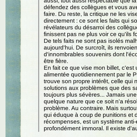
aussi, tout aussi respectable que la
défendez des collègues et vous ave
faire. Du reste, la critique ne les vi
directement : ce sont les faits qui so
révélateurs du désarroi des collègu
finissent pas ne plus voir ce qu'ils fo
De tels faits ne sont pas isolés m
aujourd'hui. De surcroît, ils renvoien
d'innombrables souvenirs dont l'éco
être fière.
En fait ce que vise mon billet, c'est
alimentée quotidiennement par le P
trouve son propre intérêt, celle qui
solutions aux problèmes que des s
toujours plus sévères... Jamais une
quelque nature que ce soit n'a réso
problème. Au contraire. Mais surto
qui éduque à coup de punitions et 
récompenses, est un système anti-é
profondément immoral. Il existe d'au