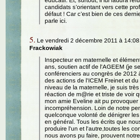
éducatif. Et, surtout, il lui faudra ref
candidats s’orientant vers cette pro
défaut ! Car c’est bien de ces derni
parle ici.
5.
Le vendredi 2 décembre 2011 à 14:08
Frackowiak
Inspecteur en maternelle et élément
ans, soutien actif de l'AGEEM (je se
conférenciers au congrès de 2012 à 
des actions de l'ICEM Freinet et 
niveau de la maternelle, je suis très
réaction de m@rie et triste de voir q
mon amie Eveline ait pu provoquer 
incompréhension. Loin de notre p
quelconque volonté de dénigrer le
en général. Tous les écrits que no
produire l'un et l'autre,toutes les 
nous avons pu faire, prouvent notre