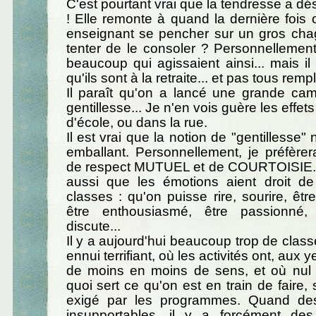
C'est pourtant vrai que la tendresse a dé
! Elle remonte à quand la dernière fois 
enseignant se pencher sur un gros chag
tenter de le consoler ? Personnellement
beaucoup qui agissaient ainsi... mais i
qu'ils sont à la retraite... et pas tous remp
Il paraît qu'on a lancé une grande ca
gentillesse... Je n'en vois guère les effet
d'école, ou dans la rue.
Il est vrai que la notion de "gentillesse" 
emballant. Personnellement, je préfèrer
de respect MUTUEL et de COURTOISIE. Ma
aussi que les émotions aient droit de
classes : qu'on puisse rire, sourire, êtr
être enthousiasmé, être passionné
discute...
Il y a aujourd'hui beaucoup trop de clas
ennui terrifiant, où les activités ont, aux 
de moins en moins de sens, et où nul 
quoi sert ce qu'on est en train de faire,
exigé par les programmes. Quand des
insupportables, il y a forcément des