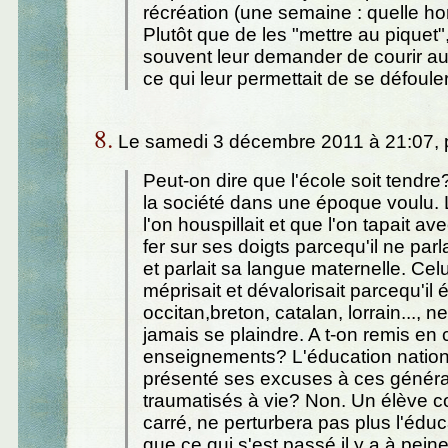
récréation (une semaine : quelle horr
Plutôt que de les "mettre au piquet",
souvent leur demander de courir aut
ce qui leur permettait de se défouler.
8.
Le samedi 3 décembre 2011 à 21:07, 
Peut-on dire que l'école soit tendre?
la société dans une époque voulu. 
l'on houspillait et que l'on tapait a
fer sur ses doigts parcequ'il ne parl
et parlait sa langue maternelle. Celu
méprisait et dévalorisait parcequ'il é
occitan,breton, catalan, lorrain..., n
jamais se plaindre. A t-on remis en
enseignements? L'éducation nationa
présenté ses excuses à ces généra
traumatisés à vie? Non. Un élève c
carré, ne perturbera pas plus l'éduc
que ce qui s'est passé il y a à pein