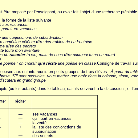
ut être proposé par l’enseignant, ou avoir fait l’objet d’une recherche préalabl
 la forme de la liste suivante :
é ses vacances.
l partait en vacances.
te des conjonctions de subordination
n comédien célèbre
dir
e des Fables de La Fontaine
 me
dise
des secrets
te
toute mon aventure
as de
raconter
ta vie, mais de nous
dire
pourquoi tu es en retard
s
e poème : on croirait qu’il
récite
une poésie en classe.
Consigne de travail sur
roposée aux enfants réunis en petits groupes de trois élèves :
À partir du tab
rase. S’il sont possibles, vous mettez une croix dans la colonne, sinon, vous m
 discutera en grand groupe.
jets (ou les actants) dans le tableau, car, ils serviront à la discussion ; et l’
nter
réciter
—
ses vacances
—
—
qu’il part en vacances
—
la vérité
—
+
la liste des conjonctions de
subordination
—
des secrets