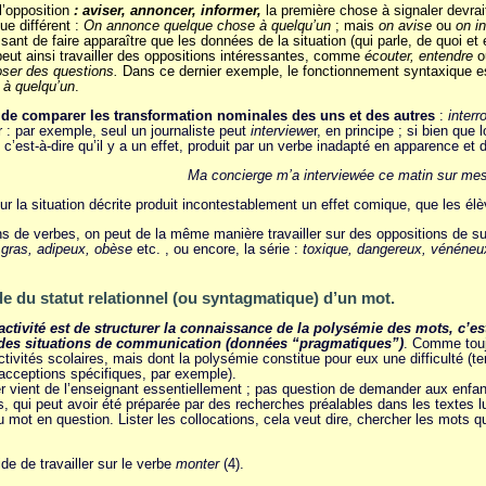
 l’opposition
: aviser, annoncer, informer,
la première chose à signaler devrait
e différent :
On annonce quelque chose à quelqu’un
; mais
on avise
ou
on i
ssant de faire apparaître que les données de la situation (qui parle, de quoi e
peut ainsi travailler des oppositions intéressantes, comme
écouter, entendre
o
poser des questions.
Dans ce dernier exemple, le fonctionnement syntaxique e
à quelqu’un
.
si de comparer les transformation nominales des uns et des autres
:
interr
 : par exemple, seul un journaliste peut
interviewe
r, en principe ; si bien que
’est-à-dire qu’il y a un effet, produit par un verbe inadapté en apparence et do
Ma concierge m’a interviewée ce matin sur mes
our la situation décrite produit incontestablement un effet comique, que les é
ns de verbes, on peut de la même manière travailler sur des oppositions de 
 gras, adipeux, obèse
etc. , ou encore, la série :
toxique, dangereux, vénéneux
e du statut relationnel (ou syntagmatique) d’un mot.
’activité est de structurer la connaissance de la polysémie des mots, c’e
t des situations de communication (données “pragmatiques”)
. Comme toujo
ivités scolaires, mais dont la polysémie constitue pour eux une difficulté (
acceptions spécifiques, par exemple).
r vient de l’enseignant essentiellement ; pas question de demander aux enfants
, qui peut avoir été préparée par des recherches préalables dans les textes lus
u mot en question. Lister les collocations, cela veut dire, chercher les mots 
de de travailler sur le verbe
monter
(4).