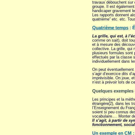
travaux débouchent sur 
groupe. Il est également
handicaper gravement le 
Les rapports donnent alo
quatrième” etc. etc. Tous
Quatrième temps
: É
La grille, qui est, à l
comme on sait), doit touj
et à mesure des découver
collective. La grille, qui
plusieurs formules sont 
effectués par la classe 
individuellement dans le
On peut éventuellement
s’agir d’exercice dits d’
imprévisible. On joue, et
n’est à prévoir lors de
Quelques exemples d
Les principes et la métho
étrangère(2), dans les 
l’Enseignement du França
soient si peu connus de
vocabulaire…. Monter des 
Il s’agit, à partir de 
fonctionnement, socia
Un exemple en CM 