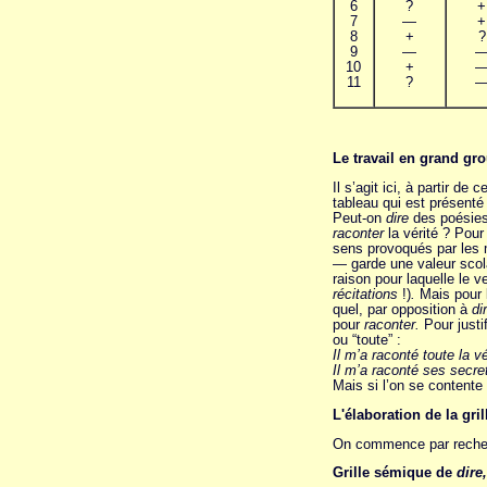
6
?
+
7
—
+
8
+
?
9
—
10
+
11
?
Le travail en grand gro
Il s’agit ici, à partir d
tableau qui est présenté 
Peut-on
dire
des poésies
raconter
la vérité ? Pour
sens provoqués par les 
— garde une valeur scolai
raison pour laquelle le 
récitations
!)
.
Mais pour 
quel, par opposition à
di
pour
raconter.
Pour justi
ou “toute” :
Il m’a raconté toute la vé
Il m’a raconté ses secret
Mais si l’on se contente
L'élaboration de la gri
On commence par recherc
Grille sémique de
dire,