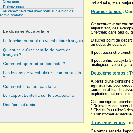
Sites amis
individuelle, mais toujou
Ecrivez-nous
Premier temps
: Con
ou venez bavarder avec nous sur le blog de
l'amie scolaire...
Ce premier moment peut
auparavant, des exemple
Le dossier Vocabulaire
Chercher, dans tels ou te
D’autres point de départ
Le fonctionnement du vocabulaire français
en début de séance.
Qu'est-ce qu'une famille de mots en
Il peut aussi être consti
français ?
Il peut enfin, au cycle 
Comment apprend-on les mots ?
analogique, voire étymolo
Les leçons de vocabulaire : comment faire
Deuxième temps
: T
?
À partir d’une consigne 
agir sur lui
, pour décou
Comment il ne faut pas faire...
commun et les discussion
explicites tout de suite.
Le rapport Bentolila sur le vocabulaire
Ces consignes appartienn
Des écrits d'amis
* Relever et comparer de
* Choisir (ou utiliser) d
* Transformer et décrire
Troisième temps
: m
Ce temps est très import