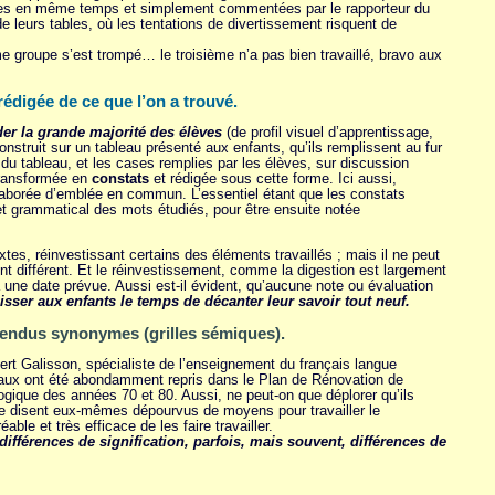
outes en même temps et simplement commentées par le rapporteur du
e leurs tables, où les tentations de divertissement risquent de
 groupe s’est trompé… le troisième n’a pas bien travaillé, bravo aux
rédigée de ce que l’on a trouvé.
ider la grande majorité des élèves
(de profil visuel d’apprentissage,
onstruit sur un tableau présenté aux enfants, qu’ils remplissent au fur
du tableau, et les cases remplies par les élèves, sur discussion
e transformée en
constats
et rédigée sous cette forme. Ici aussi,
élaborée d’emblée en commun. L’essentiel étant que les constats
 et grammatical des mots étudiés, pour être ensuite notée
tes, réinvestissant certains des éléments travaillés ; mais il ne peut
ment différent. Et le réinvestissement, comme la digestion est largement
 à une date prévue. Aussi est-il évident, qu’aucune note ou évaluation
laisser aux enfants le temps de décanter leur savoir tout neuf.
tendus synonymes (grilles sémiques).
obert Galisson, spécialiste de l’enseignement du français langue
avaux ont été abondamment repris dans le Plan de Rénovation de
gique des années 70 et 80. Aussi, ne peut-on que déplorer qu’ils
se disent eux-mêmes dépourvus de moyens pour travailler le
ble et très efficace de les faire travailler.
 différences de signification, parfois, mais souvent, différences de