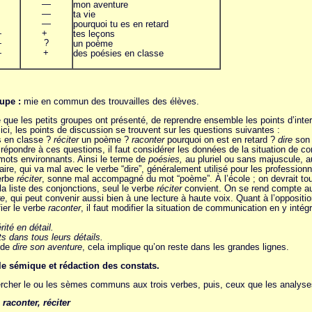
—
mon aventure
—
ta vie
—
pourquoi tu es en retard
—
+
tes leçons
—
?
un poème
—
+
des poésies en classe
upe :
mie en commun des trouvailles des élèves.
e ce que les petits groupes ont présenté, de reprendre ensemble les points d’in
ici, les points de discussion se trouvent sur les questions suivantes :
 en classe ?
réciter
un poème ?
raconter
pourquoi on est en retard ?
dire
son 
 répondre à ces questions, il faut considérer les données de la situation de 
mots environnants. Ainsi le terme de
poésies,
au pluriel ou sans majuscule, a
re, qui va mal avec le verbe “dire”, généralement utilisé pour les professionne
verbe
réciter
, sonne mal accompagné du mot “poème”. À l’école ; on devrait to
la liste des conjonctions, seul le verbe
réciter
convient. On se rend compte aus
re
, qui peut convenir aussi bien à une lecture à haute voix. Quant à l’oppositi
fier le verbe
raconter
, il faut modifier la situation de communication en y inté
rité en détail.
s dans tous leurs détails.
 de
dire son aventure
, cela implique qu’on reste dans les grandes lignes.
lle sémique et rédaction des constats.
her le ou les sèmes communs aux trois verbes, puis, ceux que les analyses o
 raconter, réciter