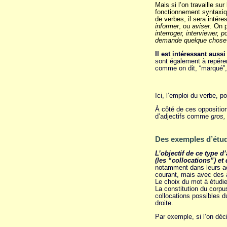
Mais si l’on travaille sur
fonctionnement syntaxiqu
de verbes, il sera intére
informer
, ou
aviser
. On 
interroger,
interviewer, 
demande quelque chose 
Il est intéressant aus
sont également à repérer
comme on dit, “marqué”, c
Ici, l’emploi du verbe, p
À côté de ces oppositio
d’adjectifs comme
gros,
Des exemples d’étud
L’objectif de ce type d
(les “collocations”) e
notamment dans leurs act
courant, mais avec des 
Le choix du mot à étudie
La constitution du corpus
collocations possibles d
droite.
Par exemple, si l’on déci