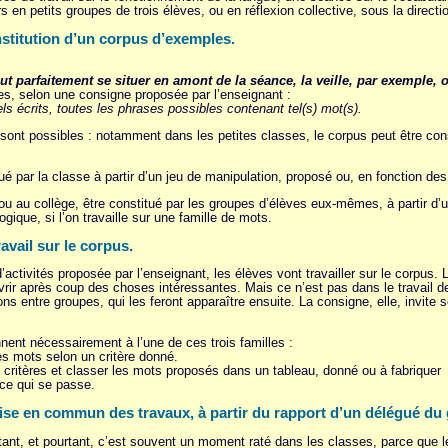
rs en petits groupes de trois élèves, ou en réflexion collective, sous la directi
stitution d’un corpus d’exemples.
 parfaitement se situer en amont de la séance, la veille, par exemple, 
s, selon une consigne proposée par l’enseignant :
ls écrits, toutes les phrases possibles contenant tel(s) mot(s).
 sont possibles : notamment dans les petites classes, le corpus peut être con
tué par la classe à partir d’un jeu de manipulation, proposé ou, en fonction de
3 ou au collège, être constitué par les groupes d’élèves eux-mêmes, à partir 
gique, si l’on travaille sur une famille de mots.
ravail sur le corpus.
d’activités proposée par l’enseignant, les élèves vont travailler sur le corpus
vrir après coup des choses intéressantes. Mais ce n’est pas dans le travail 
s entre groupes, qui les feront apparaître ensuite. La consigne, elle, invite
ent nécessairement à l’une de ces trois familles :
s mots selon un critère donné.
es critères et classer les mots proposés dans un tableau, donné ou à fabriquer
 ce qui se passe.
ise en commun des travaux, à partir du rapport d’un délégué du
ant, et pourtant, c’est souvent un moment raté dans les classes, parce que le