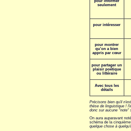
pour informer
seulement
pour intéresser
pour montrer
qu’on a bien
appris par cœur
pour partager un
plaisir poétique
ou littéraire
Avec tous les
détails
Précisons bien qu'il n'e
thèse de linguistique ! l
donc sur aucune "note" s
On aura auparavant noté, 
schéma de la cinquième 
quelque chose à quelqu'