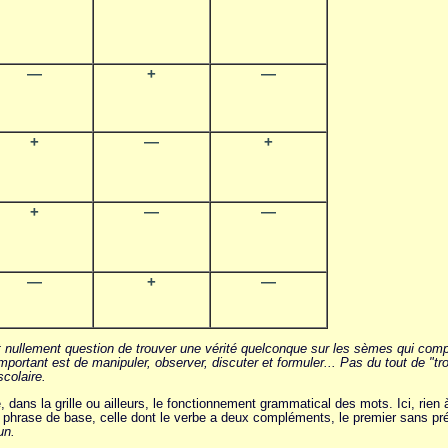
—
+
—
+
—
+
+
—
—
—
+
—
st nullement question de trouver une vérité quelconque sur les sèmes qui compo
'important est de manipuler, observer, discuter et formuler... Pas du tout de "t
colaire.
dans la grille ou ailleurs, le fonctionnement grammatical des mots. Ici, rien à
phrase de base, celle dont le verbe a deux compléments, le premier sans pré
un.