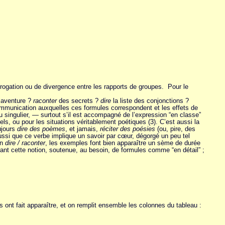
terrogation ou de divergence entre les rapports de groupes. Pour le
aventure ?
raconter
des secrets
?
dire
la liste des conjonctions ?
communication auxquelles ces formules correspondent et les effets de
u singulier, — surtout s’il est accompagné de l’expression “en classe”
ls, ou pour les situations véritablement poétiques (3). C’est aussi la
ujours
dire des poèmes
, et jamais,
réciter des poésies
(ou, pire, des
si que ce verbe implique un savoir par cœur, dégorgé un peu tel
on
dire / raconter
, les exemples font bien apparaître un sème de durée
grant cette notion, soutenue, au besoin, de formules comme “en détail” ;
nt fait apparaître, et on remplit ensemble les colonnes du tableau :