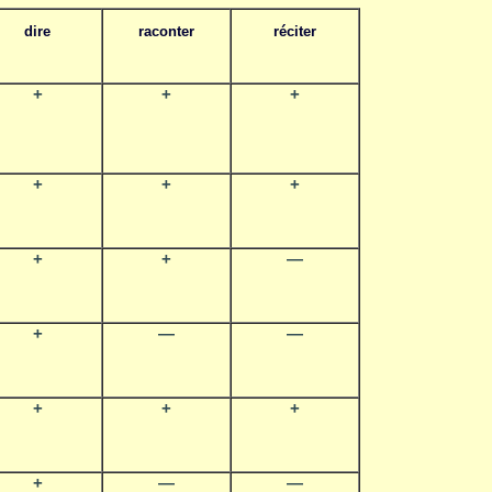
dire
raconter
réciter
+
+
+
+
+
+
+
+
—
+
—
—
+
+
+
+
—
—