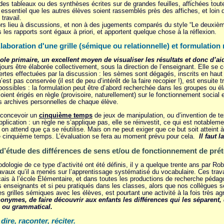
des tableaux ou des synthèses écrites sur de grandes feuilles, affichées t
 essentiel que les autres élèves soient rassemblés près des affiches, et loin d
travail.
rs lieu à discussions, et non à des jugements comparés du style “Le deuxième
 les rapports sont égaux à priori, et apportent quelque chose à la réflexion.
laboration d'une grille (sémique ou relationnelle) et formulation 
’école primaire, un excellent moyen de visualiser les résultats et donc d’a
ours être élaborée collectivement, sous la direction de l’enseignant. Elle se c
tes effectuées par la discussion : les sèmes sont dégagés, inscrits en haut 
 n’est pas conservée (il est de peu d’intérêt de la faire recopier !), est ensuit
possibles : la formulation peut être d’abord recherchée dans les groupes ou 
soient érigés en règle (provisoire, naturellement) sur le fonctionnement social
s archives personnelles de chaque élève.
 concevoir un
cinquième temps
de jeux de manipulation, ou d’invention de tex
application : un règle ne s’applique pas, elle se réinvestit, ce qui est notable
 on attend que ça se réutilise. Mais on ne peut exiger que ce but soit atteint
 ce cinquième temps. L’évaluation se fera au moment prévu pour cela.
Il faut 
’étude des différences de sens et/ou de fonctionnement de pré
dologie de ce type d’activité ont été définis, il y a quelque trente ans par R
travaux qu’il a menés sur l’apprentissage systématisé du vocabulaire. Ces tr
is à l’école Élémentaire, et dans toutes les productions de recherche pédago
s enseignants et si peu pratiqués dans les classes, alors que nos collègues 
grilles sémiques avec les élèves, est pourtant une activité à la fois très agréa
synonymes, de faire découvrir aux enfants les différences qui les séparent,
l ou grammatical.
:
dire, raconter, réciter.