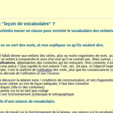
 "leçon de vocabulaire" ?
'actiivtés mener en classe pour enrichir le vocabulaire des enfant
 se sert des mots, et non expliquer ce qu’ils veulent dire.
l fallait donner aux enfants des séries, plus ou moins organisées de mots, ass
 un enfant à comprendre le sens d’un mot qu’il ne connaît pas. Mais surtout, 
nifications
, dépendantes des contextes qui les entourent. Hors contexte, il es
une police ? Que signifie le mot volume ? etc. etc. De plus, si l’objectif maje
mpte, c’est la maîtrise de
l’utilisation
des mots, plus que les connaissances sur 
s découle de l’utilisation et non l’inverse.
e découvrir la relation sens / conditions de communication, et non d’apprendre,
uvoir utiliser un mot de façon adéquate, il faut bien connaître
tiques (rôle ici des contextes)
portés sur lui en tant que codage
e son fonctionnement syntaxique et orthographique.
e d’une séance de vocabulaire.
s de travail sur le fonctionnement de la langue, une séance sur le vocabulai