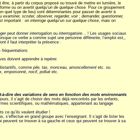
 être, à partir du corpus proposé ou trouvé de mettre en lumière, le
nforme
ou
on avertit quelqu’un de quelque chose.
Pour ce groupement
t en quel type de lieu) sont déterminantes pour passer de
avertir
à
u
examiner, scruter, observer, regarder, voir
;
demander, questionner,
st important : on
interroge quelqu’un sur quelque chose
, mais on
oger
peut donner
interrogation
ou
interrogatoire
… ! Les usages sociaux
 lorsque ce verbe a comme sujet une personne différente, l’emploi est,,
nt il faut interpréter la présence :
 fréquentations.
lèves doivent apprendre à repérer.
substantifs, comme
pile, tas, monceau, amoncellement
etc. ou
, empoisonné, nocif, pollué
etc.
st-à-dire des variations de sens en fonction des mots environnants
urs, il s’agit de choisir des mots déjà rencontrés par les enfants,
termes scientifiques, ou mathématiques, appartenant au langage
 ce qu’ils veulent étudier !
, s’effectue en grand groupe avec l’enseignant. Il s’agit de lister les
qui peuvent se trouver à sa gauche et ceux qui peuvent se trouver à sa