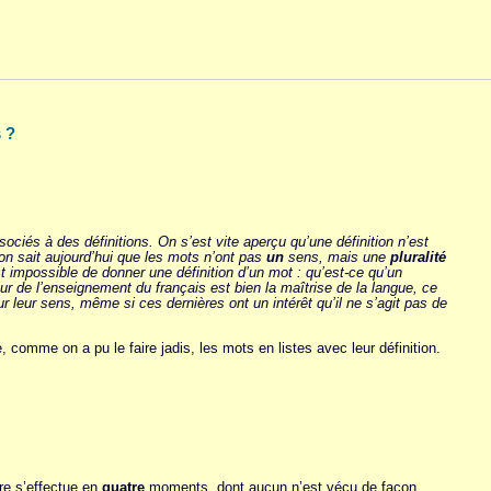
s ?
ociés à des définitions. On s’est vite aperçu qu’une définition n’est
on sait aujourd’hui que les mots n’ont pas
un
sens, mais une
pluralité
t impossible de donner une définition d’un mot : qu’est-ce qu’un
ur de l’enseignement du français est bien la maîtrise de la langue, ce
leur sens, même si ces dernières ont un intérêt qu’il ne s’agit pas de
 comme on a pu le faire jadis, les mots en listes avec leur définition.
re s’effectue en
quatre
moments, dont aucun n’est vécu de façon