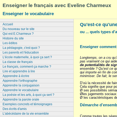
Enseigner le français avec Eveline Charmeux
Enseigner le vocabulaire
Qu'est-ce qu'une
Accueil
Du nouveau sur le site
ou ... quels types d
Qui est E.Charmeux ?
Histoire du site
Les éditos
Enseigner comment on
La pédagogie, c'est quoi ?
Les parents et l'éducation
L'école maternelle, à quoi ça sert ?
Longtemps, on a cru qu’i
pas vraiment ce qui aide
La classe de français
de potentialités de sig
Le français, comment ça marche ?
ensemble ? Qu’est ce qu’
Lire et apprendre à lire
qui importe en fin de co
minimiser. De fait, le sen
Apprendre à écrire
Apprendre l'orthographe
D’où la nécessité de fair
Apprendre la conjugaison
Cela signifie que pour po
Apprendre le vocabulaire
Ø ses possibilités séman
Øles jugements sociaux 
La poésie et les arts, à quoi ça sert ?
Ø les caractéristiques d
Apprendre la parole orale
Exemples concrets et témoignages
Démarche d’ensembl
Des écrits d'amis
L'abécédaire de la vie ensemble
Comme toutes les séance