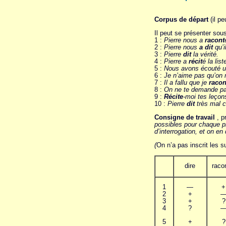
Corpus de départ
(il pe
Il peut se présenter sous
1 :
Pierre nous a
racont
2 :
Pierre nous
a dit
qu’i
3 :
Pierre
dit
la vérité.
4 :
Pierre a
récit
é la lis
5 :
Nous avons écouté u
6 :
Je n’aime pas qu’on
7 :
Il a fallu que je
racon
8 :
On ne te demande p
9 :
Récite
-moi tes leçon
10 :
Pierre
dit
très mal c
Consigne de travail
, p
possibles pour chaque ph
d’interrogation, et on en
(
On n’a pas inscrit les su
dire
raco
1
—
+
2
+
3
+
?
4
?
5
+
?