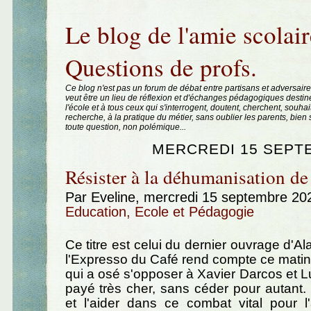
Aller au contenu
|
Aller au menu
|
Aller à la recherche
Le blog de l'amie scolair
Questions de profs.
Ce blog n'est pas un forum de débat entre partisans et adversaire
veut être un lieu de réflexion et d'échanges pédagogiques destin
l'école et à tous ceux qui s'interrogent, doutent, cherchent, souhai
recherche, à la pratique du métier, sans oublier les parents, bie
toute question, non polémique...
MERCREDI 15 SEPT
Résister à la déhumanisation de 
Par Eveline, mercredi 15 septembre 20
Education, Ecole et Pédagogie
Ce titre est celui du dernier ouvrage d'Al
l'Expresso du Café rend compte ce matin. 
qui a osé s'opposer à Xavier Darcos et Lu
payé très cher, sans céder pour autant. I
et l'aider dans ce combat vital pour l