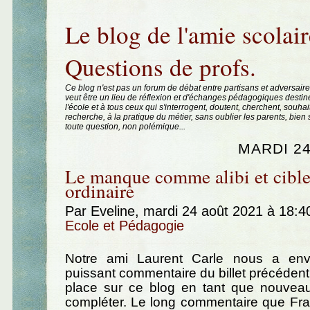
Aller au contenu
|
Aller au menu
|
Aller à la recherche
Le blog de l'amie scolair
Questions de profs.
Ce blog n'est pas un forum de débat entre partisans et adversaire
veut être un lieu de réflexion et d'échanges pédagogiques destin
l'école et à tous ceux qui s'interrogent, doutent, cherchent, souhai
recherche, à la pratique du métier, sans oublier les parents, bie
toute question, non polémique...
MARDI 24
Le manque comme alibi et cible
ordinaire
Par Eveline, mardi 24 août 2021 à 18:
Ecole et Pédagogie
Notre ami Laurent Carle nous a env
puissant commentaire du billet précédent,
place sur ce blog en tant que nouveau 
compléter. Le long commentaire que Fra