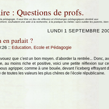
ire : Questions de profs.
 la pédagogie. Il veut être un lieu de réflexion et d'échanges pédagogiques destiné aux
rchent, souhaitent une aide à la recherche, à la pratique du métier, sans oublier les parents, bien
LUNDI 1 SEPTEMBRE 20
 en parlait ?
0:26
::
Education, Ecole et Pédagogie
vouez que c'est un bon moyen. d'aborder la rentrée... Donc, a
 au moins riche et positive, voici une petite réflexion sur ce
s nous agripper, comme à une bouée, devant l'iceberg effrayant 
 toutes les valeurs les plus chères de l'école républicaine.