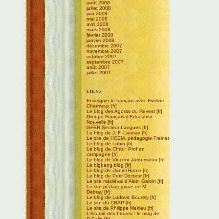
août 2008
juillet 2008
juin 2008
mai 2008
avril 2008
mars 2008
février 2008
janvier 2008
décembre 2007
novembre 2007
octobre 2007
septembre 2007
août 2007
juillet 2007
LIENS
Enseigner le français avec Eveline
Charmeux
Le blog des Agoras du Revest
Groupe Français d'Education
Nouvelle
GFEN Secteur Langues
Le blog de J. F. Launay
Le site de l'ICEM, pédagogie Freinet
Le blog de Lubin
Le blog de Chris : Prof en
campagne
Le blog de Vincent Jarousseau
Le bigbang blog
Le blog de Daniel Rome
Le blog du Petit Docteur
Le site médiéval d'Alain Galoin
Le site pédagogique de M.
Debray
Le blog de Ludovic Bourely
Le site du CRAP
Le site de Philippe Meirieu
L'écume des heures : le blog de
D.Calin