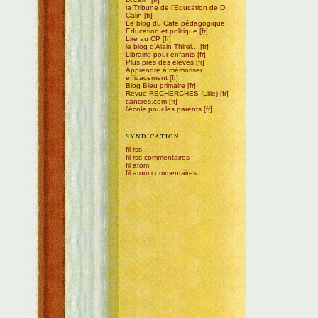
la Tribune de l'Education de D.
Calin
Le blog du Café pédagogique
Education et politique
Lire au CP
le blog d'Alain Thirel...
Librairie pour enfants
Plus près des élèves
Apprendre à mémoriser
efficacement
Blog Bleu primaire
Revue RECHERCHES (Lille)
cancres.com
l'école pour les parents
SYNDICATION
fil rss
fil rss commentaires
fil atom
fil atom commentaires