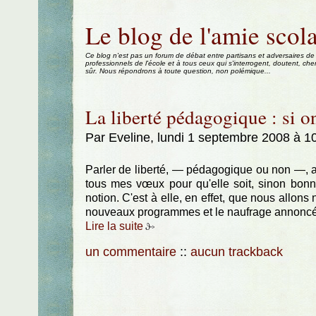
Aller au contenu
|
Aller au menu
|
Aller à la recherche
Le blog de l'amie scola
Ce blog n'est pas un forum de débat entre partisans et adversaires de
professionnels de l'école et à tous ceux qui s'interrogent, doutent, che
sûr. Nous répondrons à toute question, non polémique...
La liberté pédagogique : si on
Par Eveline, lundi 1 septembre 2008 à 1
Parler de liberté, — pédagogique ou non —, a
tous mes vœux pour qu'elle soit, sinon bonne,
notion. C'est à elle, en effet, que nous allon
nouveaux programmes et le naufrage annoncé de
Lire la suite
un commentaire
::
aucun trackback