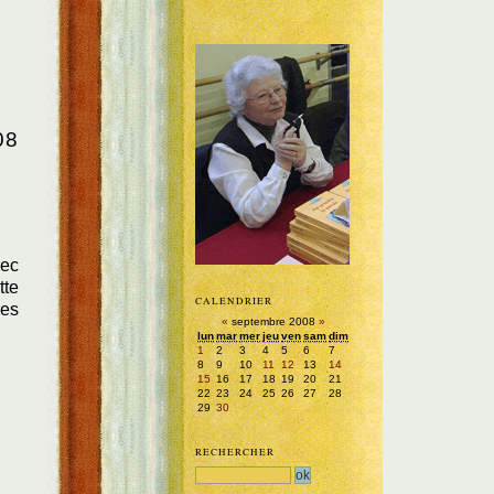
08
vec
tte
CALENDRIER
des
«
septembre 2008
»
lun
mar
mer
jeu
ven
sam
dim
1
2
3
4
5
6
7
8
9
10
11
12
13
14
15
16
17
18
19
20
21
22
23
24
25
26
27
28
29
30
RECHERCHER