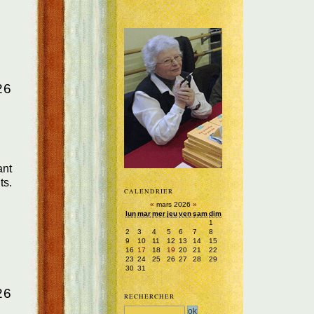
26
ant
ts.
CALENDRIER
«
mars 2026
»
lun
mar
mer
jeu
ven
sam
dim
1
2
3
4
5
6
7
8
9
10
11
12
13
14
15
16
17
18
19
20
21
22
23
24
25
26
27
28
29
30
31
26
RECHERCHER