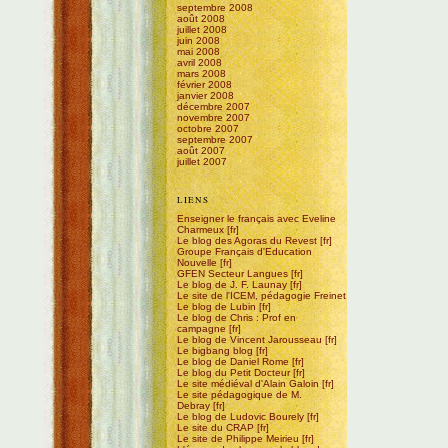
septembre 2008
août 2008
juillet 2008
juin 2008
mai 2008
avril 2008
mars 2008
février 2008
janvier 2008
décembre 2007
novembre 2007
octobre 2007
septembre 2007
août 2007
juillet 2007
LIENS
Enseigner le français avec Eveline
Charmeux
Le blog des Agoras du Revest
Groupe Français d'Education
Nouvelle
GFEN Secteur Langues
Le blog de J. F. Launay
Le site de l'ICEM, pédagogie Freinet
Le blog de Lubin
Le blog de Chris : Prof en
campagne
Le blog de Vincent Jarousseau
Le bigbang blog
Le blog de Daniel Rome
Le blog du Petit Docteur
Le site médiéval d'Alain Galoin
Le site pédagogique de M.
Debray
Le blog de Ludovic Bourely
Le site du CRAP
Le site de Philippe Meirieu