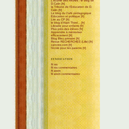
L'écume des heures : le blog de
D.Calin
la Tribune de l'Education de D.
Calin
Le blog du Café pédagogique
Education et politique
Lire au CP
le blog d'Alain Thirel...
Librairie pour enfants
Plus près des élèves
Apprendre à mémoriser
efficacement
Blog Bleu primaire
Revue RECHERCHES (Lille)
cancres.com
l'école pour les parents
SYNDICATION
fil rss
fil rss commentaires
fil atom
fil atom commentaires