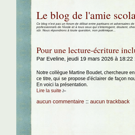
Aller au contenu
|
Aller au menu
|
Aller à la recherche
Le blog de l'amie scola
Ce blog n'est pas un forum de débat entre partisans et adversaires de
professionnels de l'école et à tous ceux qui s'interrogent, doutent, che
sûr. Nous répondrons à toute question, non polémique...
Pour une lecture-écriture incl
Par Eveline, jeudi 19 mars 2026 à 18:22
Notre collègue Martine Boudet, chercheure en 
ce titre, qui se propose d'éclairer de façon nouv
En voici la présentation.
Lire la suite
aucun commentaire
::
aucun trackback