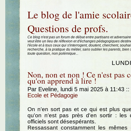
Aller au contenu
|
Aller au menu
|
Aller à la recherche
Le blog de l'amie scolair
Questions de profs.
Ce blog n'est pas un forum de débat entre partisans et adversaire
veut être un lieu de réflexion et d'échanges pédagogiques destin
l'école et à tous ceux qui s'interrogent, doutent, cherchent, souhai
recherche, à la pratique du métier, sans oublier les parents, bie
toute question, non polémique...
LUNDI
Non, non et non ! Ce n'est pas
qu'on apprend à lire !
Par Eveline, lundi 5 mai 2025 à 11:43
::
Ecole et Pédagogie
On n'en sort pas et ce qui est plus que
qu'on n'est pas près d'en sortir : les 
officiels sont désespérants.
Ressassant constamment les mêmes er