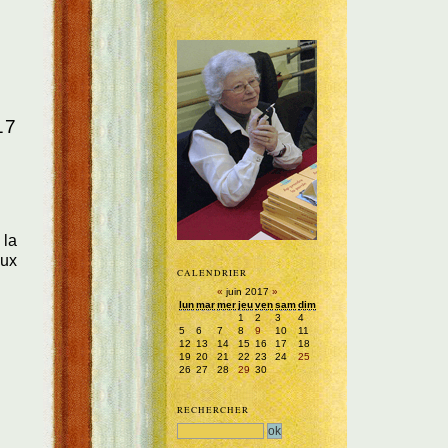
17
 la
eux
CALENDRIER
«
juin 2017
»
lun
mar
mer
jeu
ven
sam
dim
1
2
3
4
5
6
7
8
9
10
11
12
13
14
15
16
17
18
19
20
21
22
23
24
25
26
27
28
29
30
RECHERCHER