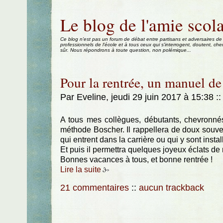
Aller au contenu
|
Aller au menu
|
Aller à la recherche
Le blog de l'amie scola
Ce blog n'est pas un forum de débat entre partisans et adversaires de
professionnels de l'école et à tous ceux qui s'interrogent, doutent, che
sûr. Nous répondrons à toute question, non polémique...
Pour la rentrée, un manuel de
Par Eveline, jeudi 29 juin 2017 à 15:38
::
A tous mes collègues, débutants, chevronnés
méthode Boscher. Il rappellera de doux souven
qui entrent dans la carrière ou qui y sont insta
Et puis il permettra quelques joyeux éclats de 
Bonnes vacances à tous, et bonne rentrée !
Lire la suite
21 commentaires
::
aucun trackback