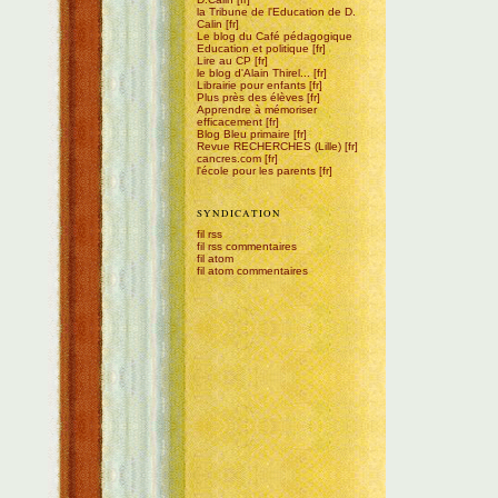
la Tribune de l'Education de D.
Calin
Le blog du Café pédagogique
Education et politique
Lire au CP
le blog d'Alain Thirel...
Librairie pour enfants
Plus près des élèves
Apprendre à mémoriser
efficacement
Blog Bleu primaire
Revue RECHERCHES (Lille)
cancres.com
l'école pour les parents
SYNDICATION
fil rss
fil rss commentaires
fil atom
fil atom commentaires