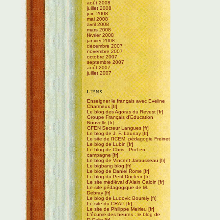
août 2008
juillet 2008
juin 2008
mai 2008
avril 2008
mars 2008
février 2008
janvier 2008
décembre 2007
novembre 2007
octobre 2007
septembre 2007
août 2007
juillet 2007
LIENS
Enseigner le français avec Eveline
Charmeux
Le blog des Agoras du Revest
Groupe Français d'Education
Nouvelle
GFEN Secteur Langues
Le blog de J. F. Launay
Le site de l'ICEM, pédagogie Freinet
Le blog de Lubin
Le blog de Chris : Prof en
campagne
Le blog de Vincent Jarousseau
Le bigbang blog
Le blog de Daniel Rome
Le blog du Petit Docteur
Le site médiéval d'Alain Galoin
Le site pédagogique de M.
Debray
Le blog de Ludovic Bourely
Le site du CRAP
Le site de Philippe Meirieu
L'écume des heures : le blog de
D.Calin